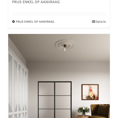
PRIJS ENKEL OP AANVRAAG
PRIJS ENKEL OP AANVRAAG
Details
Dit
product
heeft
meerdere
variaties.
Deze
optie
kan
gekozen
worden
op
de
productpagina