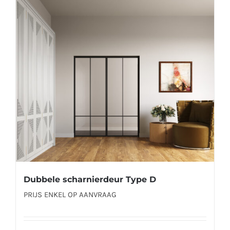
Deze
optie
kan
gekozen
worden
op
de
productpagina
Dubbele scharnierdeur Type D
PRIJS ENKEL OP AANVRAAG