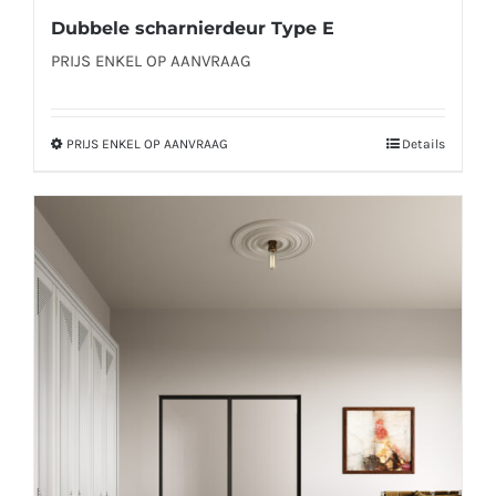
Dubbele scharnierdeur Type E
PRIJS ENKEL OP AANVRAAG
PRIJS ENKEL OP AANVRAAG
Details
Dit
product
heeft
meerdere
variaties.
Deze
optie
kan
gekozen
worden
op
de