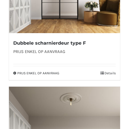
productpagina
Dubbele scharnierdeur type F
PRIJS ENKEL OP AANVRAAG
PRIJS ENKEL OP AANVRAAG
Details
Dit
product
heeft
meerdere
variaties.
Deze
optie