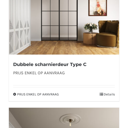
worden
op
de
productpagina
Dubbele scharnierdeur Type C
PRIJS ENKEL OP AANVRAAG
PRIJS ENKEL OP AANVRAAG
Details
Dit
product
heeft
meerdere
variaties.