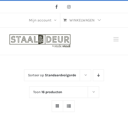
Ga
Facebook
Instagram
naar
inhoud
Mijn account
WINKELWAGEN
Sorteer op
Standaardvolgorde
Toon
16 producten