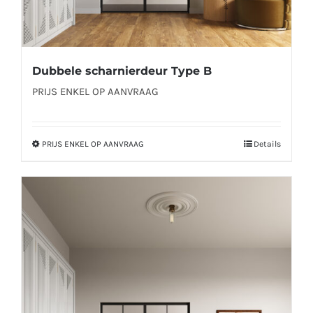
Dubbele scharnierdeur Type B
PRIJS ENKEL OP AANVRAAG
PRIJS ENKEL OP AANVRAAG
Details
Dit
product
heeft
meerdere
variaties.
Deze
optie
kan
gekozen