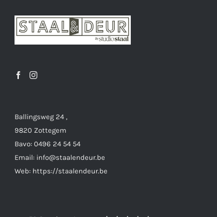
optie
kan
gekozen
worden
op
de
productpagina
Ballingsweg 24 ,
9820 Zottegem
Bavo: 0496 24 54 54
Email: info@staalendeur.be
Web: https://staalendeur.be