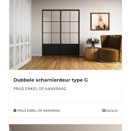
kan
gekozen
worden
op
de
productpagina
Dubbele scharnierdeur type G
PRIJS ENKEL OP AANVRAAG
PRIJS ENKEL OP AANVRAAG
Details
Dit
product
heeft