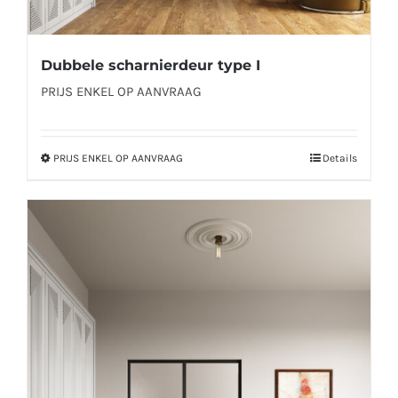
Dubbele scharnierdeur type I
PRIJS ENKEL OP AANVRAAG
PRIJS ENKEL OP AANVRAAG
Details
Dit
product
heeft
meerdere
variaties.
Deze
optie
kan
gekozen
worden