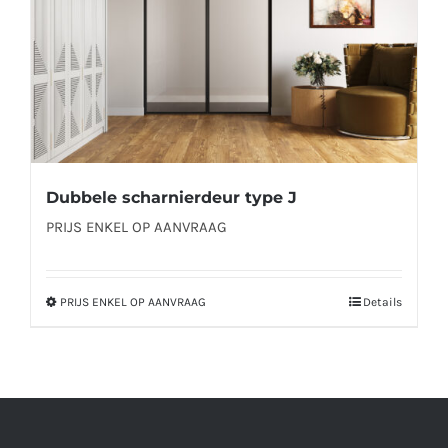
op
de
productpagina
Dubbele scharnierdeur type J
PRIJS ENKEL OP AANVRAAG
PRIJS ENKEL OP AANVRAAG
Details
Dit
product
heeft
meerdere
variaties.
Deze