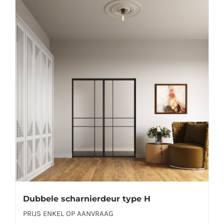
meerdere
variaties.
Deze
optie
kan
gekozen
worden
op
de
productpagina
Dubbele scharnierdeur type H
PRIJS ENKEL OP AANVRAAG