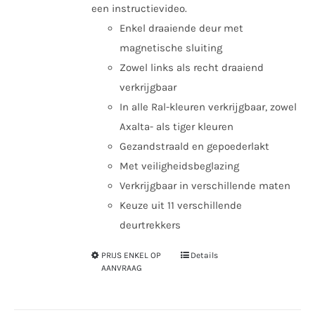
een instructievideo.
Enkel draaiende deur met
magnetische sluiting
Zowel links als recht draaiend
verkrijgbaar
In alle Ral-kleuren verkrijgbaar, zowel
Axalta- als tiger kleuren
Gezandstraald en gepoederlakt
Met veiligheidsbeglazing
Verkrijgbaar in verschillende maten
Keuze uit 11 verschillende
deurtrekkers
PRIJS ENKEL OP
Details
Dit
AANVRAAG
product
heeft