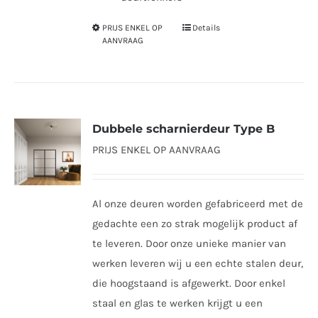
PRIJS ENKEL OP
Details
Dit
AANVRAAG
product
heeft
meerdere
variaties.
Dubbele scharnierdeur Type B
Deze
PRIJS ENKEL OP AANVRAAG
optie
kan
gekozen
Al onze deuren worden gefabriceerd met de
worden
gedachte een zo strak mogelijk product af
op
te leveren. Door onze unieke manier van
de
werken leveren wij u een echte stalen deur,
productpagina
die hoogstaand is afgewerkt. Door enkel
staal en glas te werken krijgt u een