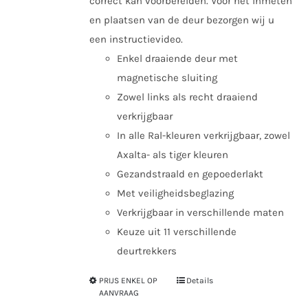
correct kan voorbereiden. Voor het inmeten
en plaatsen van de deur bezorgen wij u
een instructievideo.
Enkel draaiende deur met
magnetische sluiting
Zowel links als recht draaiend
verkrijgbaar
In alle Ral-kleuren verkrijgbaar, zowel
Axalta- als tiger kleuren
Gezandstraald en gepoederlakt
Met veiligheidsbeglazing
Verkrijgbaar in verschillende maten
Keuze uit 11 verschillende
deurtrekkers
PRIJS ENKEL OP
Details
Dit
AANVRAAG
product