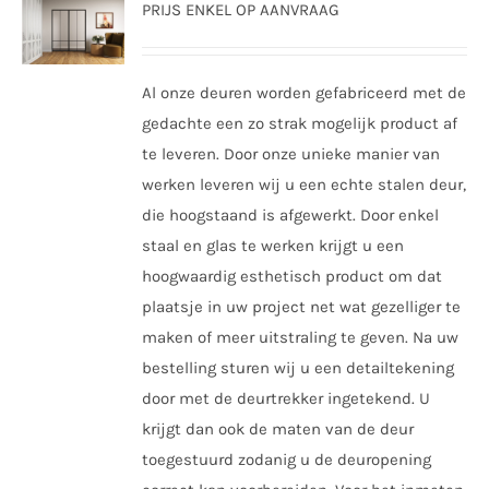
PRIJS ENKEL OP AANVRAAG
optie
kan
gekozen
Al onze deuren worden gefabriceerd met de
worden
gedachte een zo strak mogelijk product af
op
te leveren. Door onze unieke manier van
de
werken leveren wij u een echte stalen deur,
productpagina
die hoogstaand is afgewerkt. Door enkel
staal en glas te werken krijgt u een
hoogwaardig esthetisch product om dat
plaatsje in uw project net wat gezelliger te
maken of meer uitstraling te geven. Na uw
bestelling sturen wij u een detailtekening
door met de deurtrekker ingetekend. U
krijgt dan ook de maten van de deur
toegestuurd zodanig u de deuropening