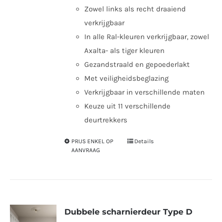
Zowel links als recht draaiend
verkrijgbaar
In alle Ral-kleuren verkrijgbaar, zowel
Axalta- als tiger kleuren
Gezandstraald en gepoederlakt
Met veiligheidsbeglazing
Verkrijgbaar in verschillende maten
Keuze uit 11 verschillende
deurtrekkers
PRIJS ENKEL OP
Details
Dit
AANVRAAG
product
heeft
meerdere
variaties.
Dubbele scharnierdeur Type D
Deze