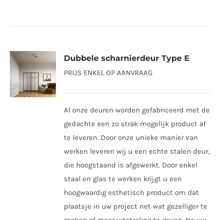
product
de
heeft
productpagina
meerdere
variaties.
Dubbele scharnierdeur Type E
Deze
PRIJS ENKEL OP AANVRAAG
optie
kan
gekozen
Al onze deuren worden gefabriceerd met de
worden
gedachte een zo strak mogelijk product af
op
te leveren. Door onze unieke manier van
de
werken leveren wij u een echte stalen deur,
productpagina
die hoogstaand is afgewerkt. Door enkel
staal en glas te werken krijgt u een
hoogwaardig esthetisch product om dat
plaatsje in uw project net wat gezelliger te
maken of meer uitstraling te geven. Na uw