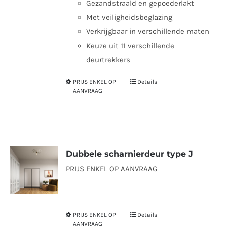
Gezandstraald en gepoederlakt
Met veiligheidsbeglazing
Verkrijgbaar in verschillende maten
Keuze uit 11 verschillende
deurtrekkers
PRIJS ENKEL OP
Details
Dit
AANVRAAG
product
heeft
meerdere
variaties.
Dubbele scharnierdeur type J
Deze
PRIJS ENKEL OP AANVRAAG
optie
kan
gekozen
worden
PRIJS ENKEL OP
Details
Dit
AANVRAAG
op