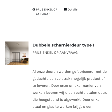
PRIJS ENKEL OP
Details
Dit
AANVRAAG
product
heeft
meerdere
variaties.
Dubbele scharnierdeur type I
Deze
PRIJS ENKEL OP AANVRAAG
optie
kan
gekozen
Al onze deuren worden gefabriceerd met de
worden
gedachte een zo strak mogelijk product af
op
te leveren. Door onze unieke manier van
de
werken leveren wij u een echte stalen deur,
productpagina
die hoogstaand is afgewerkt. Door enkel
staal en glas te werken krijgt u een