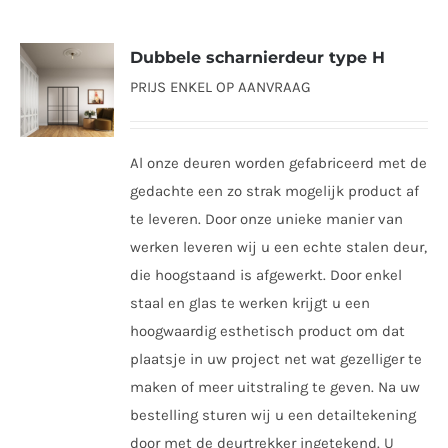
meerdere
variaties.
Dubbele scharnierdeur type H
Deze
PRIJS ENKEL OP AANVRAAG
optie
kan
gekozen
Al onze deuren worden gefabriceerd met de
worden
gedachte een zo strak mogelijk product af
op
te leveren. Door onze unieke manier van
de
werken leveren wij u een echte stalen deur,
productpagina
die hoogstaand is afgewerkt. Door enkel
staal en glas te werken krijgt u een
hoogwaardig esthetisch product om dat
plaatsje in uw project net wat gezelliger te
maken of meer uitstraling te geven. Na uw
bestelling sturen wij u een detailtekening
door met de deurtrekker ingetekend. U