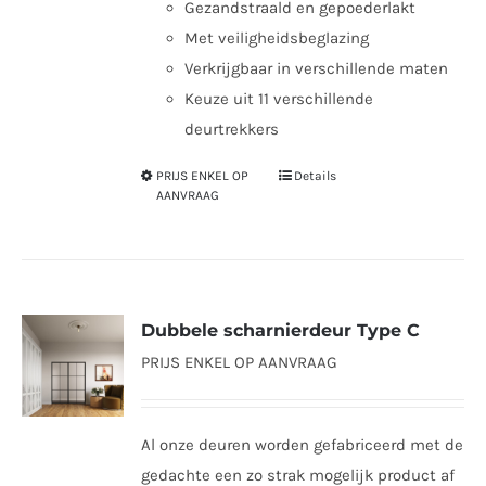
Gezandstraald en gepoederlakt
Met veiligheidsbeglazing
Verkrijgbaar in verschillende maten
Keuze uit 11 verschillende
deurtrekkers
PRIJS ENKEL OP
Details
Dit
AANVRAAG
product
heeft
meerdere
variaties.
Dubbele scharnierdeur Type C
Deze
PRIJS ENKEL OP AANVRAAG
optie
kan
gekozen
Al onze deuren worden gefabriceerd met de
worden
gedachte een zo strak mogelijk product af
op