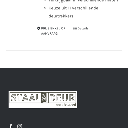
Keuze uit 11 verschillende
deurtrekkers
PRIJS ENKEL OP
Details
Dit
AANVRAAG
product
heeft
meerdere
variaties.
Deze
optie
kan
gekozen
worden
op
de
productpagina