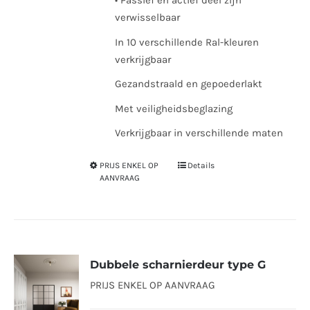
• Passief en actief deel zijn
verwisselbaar
In 10 verschillende Ral-kleuren
verkrijgbaar
Gezandstraald en gepoederlakt
Met veiligheidsbeglazing
Verkrijgbaar in verschillende maten
PRIJS ENKEL OP
Details
Dit
AANVRAAG
product
heeft
meerdere
variaties.
Dubbele scharnierdeur type G
Deze
optie
PRIJS ENKEL OP AANVRAAG
kan