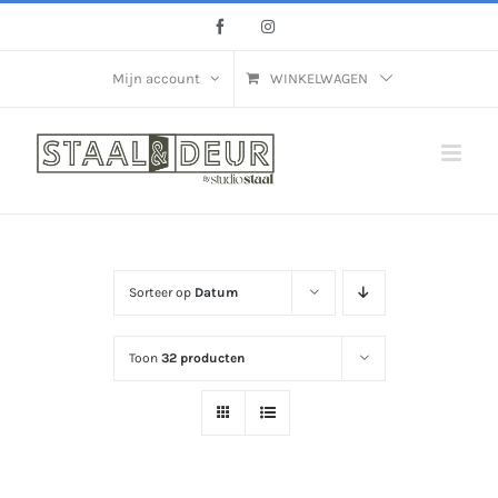
Ga
Facebook
Instagram
naar
inhoud
Mijn account
WINKELWAGEN
Sorteer op
Datum
Toon
32 producten