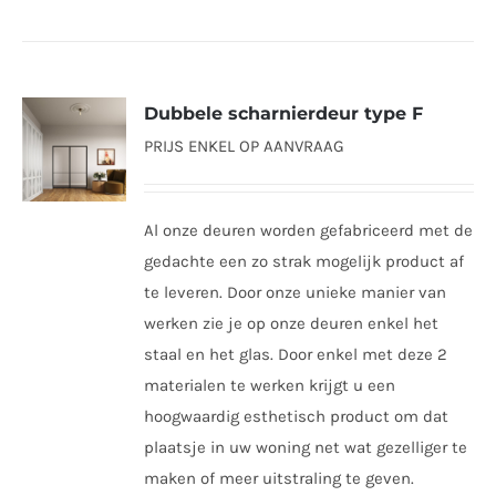
heeft
meerdere
variaties.
Dubbele scharnierdeur type F
Deze
PRIJS ENKEL OP AANVRAAG
optie
kan
gekozen
Al onze deuren worden gefabriceerd met de
worden
gedachte een zo strak mogelijk product af
op
te leveren. Door onze unieke manier van
de
werken zie je op onze deuren enkel het
productpagina
staal en het glas. Door enkel met deze 2
materialen te werken krijgt u een
hoogwaardig esthetisch product om dat
plaatsje in uw woning net wat gezelliger te
maken of meer uitstraling te geven.