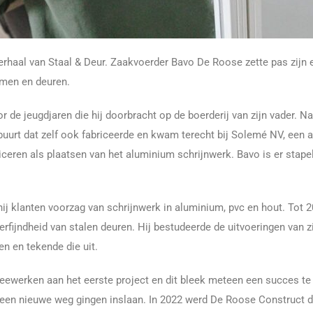
erhaal van Staal & Deur. Zaakvoerder Bavo De Roose zette pas zijn e
ramen en deuren.
 de jeugdjaren die hij doorbracht op de boerderij van zijn vader. Na 
 buurt dat zelf ook fabriceerde en kwam terecht bij Solemé NV, een 
abriceren als plaatsen van het aluminium schrijnwerk. Bavo is er sta
j klanten voorzag van schrijnwerk in aluminium, pvc en hout. Tot 201
erfijndheid van stalen deuren. Hij bestudeerde de uitvoeringen van zi
en en tekende die uit.
eewerken aan het eerste project en dit bleek meteen een succes te z
 een nieuwe weg gingen inslaan. In 2022 werd De Roose Construct de