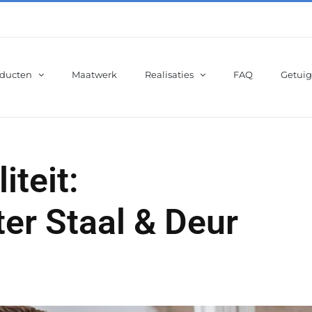
ducten
Maatwerk
Realisaties
FAQ
Getuig
iteit:
ter Staal & Deur