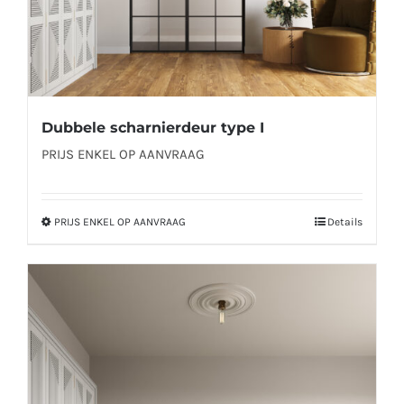
productpagina
Dubbele scharnierdeur type I
PRIJS ENKEL OP AANVRAAG
PRIJS ENKEL OP AANVRAAG
Details
Dit
product
heeft
meerdere
variaties.
Deze
optie
kan