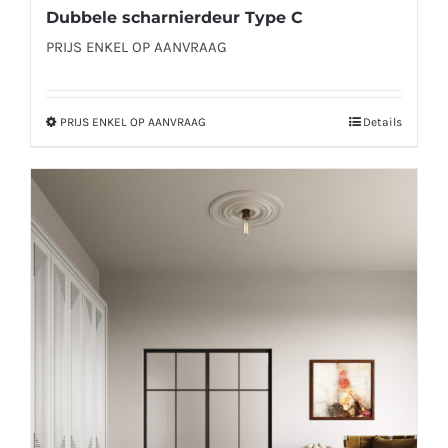
Dubbele scharnierdeur Type C
PRIJS ENKEL OP AANVRAAG
PRIJS ENKEL OP AANVRAAG
Details
Dit
product
heeft
meerdere
variaties.
Deze
optie
kan
gekozen
worden
op
de