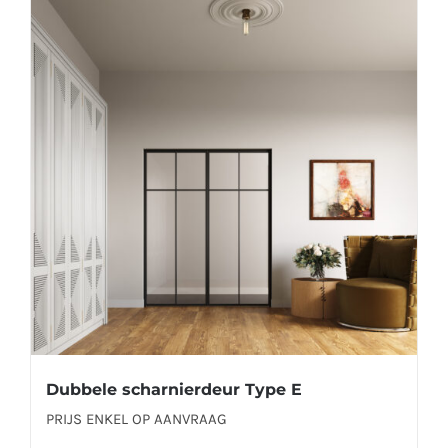
meerdere
variaties.
Deze
optie
kan
gekozen
worden
op
de
productpagina
Dubbele scharnierdeur Type E
PRIJS ENKEL OP AANVRAAG