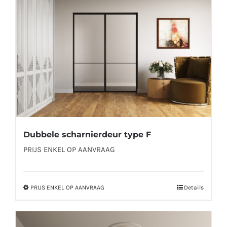
gekozen
worden
op
de
productpagina
Dubbele scharnierdeur type F
PRIJS ENKEL OP AANVRAAG
PRIJS ENKEL OP AANVRAAG
Details
Dit
product
heeft