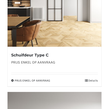
worden
op
de
productpagina
Schuifdeur Type C
PRIJS ENKEL OP AANVRAAG
PRIJS ENKEL OP AANVRAAG
Details
Dit
product
heeft
meerdere
variaties.