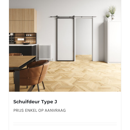
Deze
optie
kan
gekozen
worden
op
de
productpagina
Schuifdeur Type J
PRIJS ENKEL OP AANVRAAG