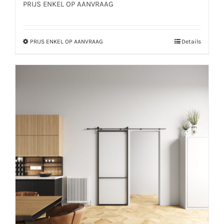
PRIJS ENKEL OP AANVRAAG
PRIJS ENKEL OP AANVRAAG
Details
Dit
product
heeft
meerdere
variaties.
Deze
optie
kan
gekozen
worden
op
de
productpagina