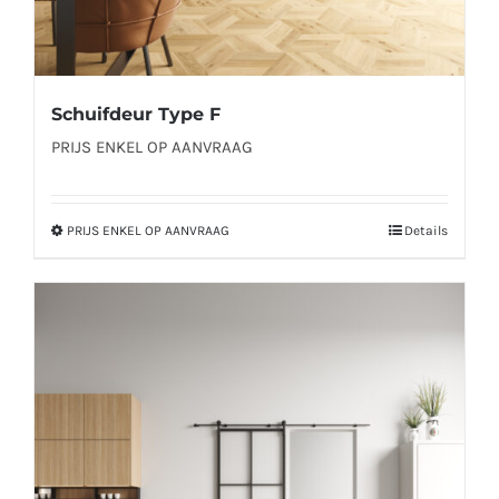
Schuifdeur Type F
PRIJS ENKEL OP AANVRAAG
PRIJS ENKEL OP AANVRAAG
Details
Dit
product
heeft
meerdere
variaties.
Deze
optie
kan
gekozen