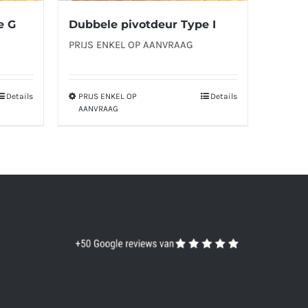
e G
Dubbele pivotdeur Type I
PRIJS ENKEL OP AANVRAAG
Details
PRIJS ENKEL OP
Details
Dit
AANVRAAG
product
heeft
meerdere
variaties.
Deze
optie
kan
gekozen
worden
op