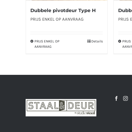
Dubbele pivotdeur Type H
Dubbe
PRIJS ENKEL OP AANVRAAG
PRIJS 
PRIJS ENKEL OP
Details
PRIJS
Dit
AANVRAAG
AANV
product
heeft
meerdere
variaties.
Deze
optie
kan
gekozen
worden
op