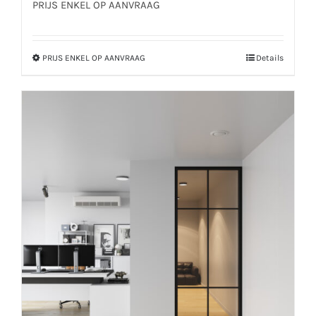
PRIJS ENKEL OP AANVRAAG
PRIJS ENKEL OP AANVRAAG
Details
Dit
product
heeft
meerdere
variaties.
Deze
optie
kan
gekozen
worden
op
de
productpagina