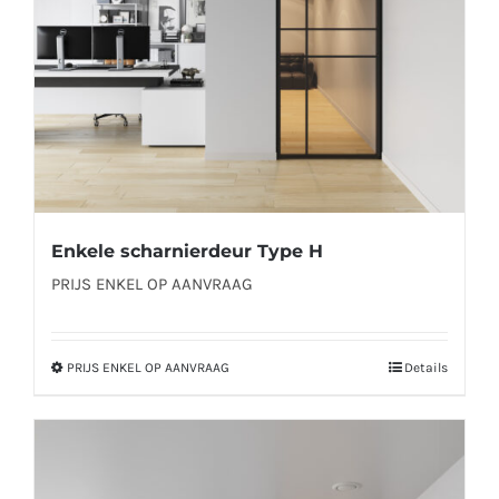
worden
op
de
productpagina
Enkele scharnierdeur Type H
PRIJS ENKEL OP AANVRAAG
PRIJS ENKEL OP AANVRAAG
Details
Dit
product
heeft
meerdere
variaties.