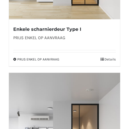
Enkele scharnierdeur Type I
PRIJS ENKEL OP AANVRAAG
PRIJS ENKEL OP AANVRAAG
Details
Dit
product
heeft
meerdere
variaties.
Deze
optie
kan
gekozen