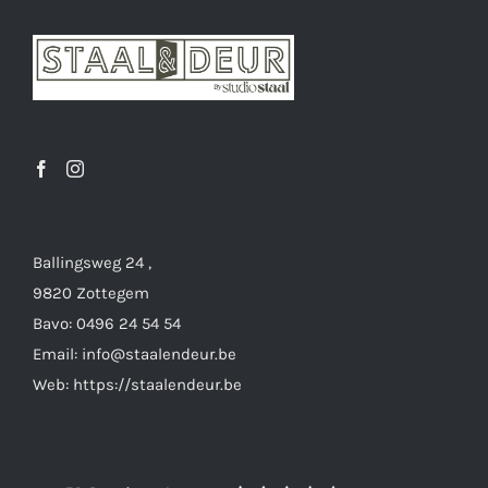
optie
kan
gekozen
worden
op
de
productpagina
Ballingsweg 24 ,
9820 Zottegem
Bavo: 0496 24 54 54
Email: info@staalendeur.be
Web: https://staalendeur.be