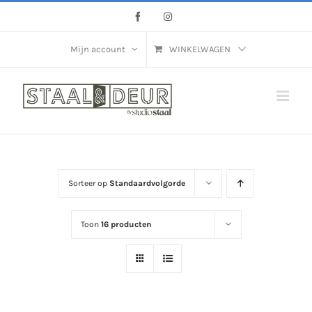
Ga
Facebook
Instagram
naar
inhoud
Mijn account
WINKELWAGEN
Sorteer op
Standaardvolgorde
Toon
16 producten