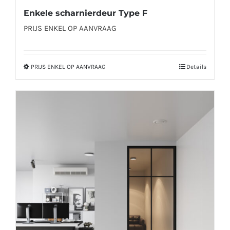
Enkele scharnierdeur Type F
PRIJS ENKEL OP AANVRAAG
PRIJS ENKEL OP AANVRAAG
Details
Dit
product
heeft
meerdere
variaties.
Deze
optie
kan
gekozen
worden
op
de