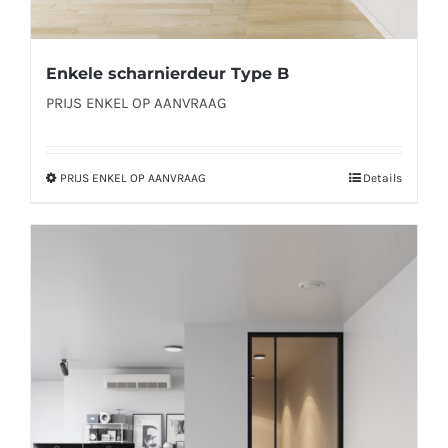
Enkele scharnierdeur Type B
PRIJS ENKEL OP AANVRAAG
PRIJS ENKEL OP AANVRAAG
Details
Dit
product
heeft
meerdere
variaties.
Deze
optie
kan
gekozen
worden