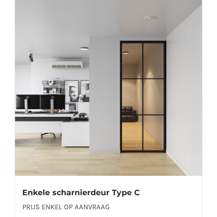
meerdere
variaties.
Deze
optie
kan
gekozen
worden
op
de
productpagina
Enkele scharnierdeur Type C
PRIJS ENKEL OP AANVRAAG