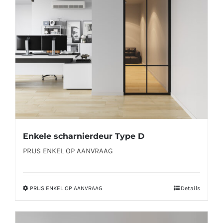
kan
gekozen
worden
op
de
productpagina
Enkele scharnierdeur Type D
PRIJS ENKEL OP AANVRAAG
PRIJS ENKEL OP AANVRAAG
Details
Dit
product
heeft