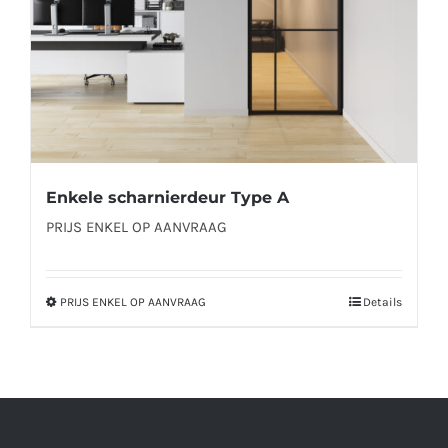
op
de
productpagina
Enkele scharnierdeur Type A
PRIJS ENKEL OP AANVRAAG
PRIJS ENKEL OP AANVRAAG
Details
Dit
product
heeft
meerdere
variaties.
Deze