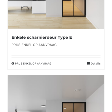
productpagina
Enkele scharnierdeur Type E
PRIJS ENKEL OP AANVRAAG
PRIJS ENKEL OP AANVRAAG
Details
Dit
product
heeft
meerdere
variaties.
Deze
optie