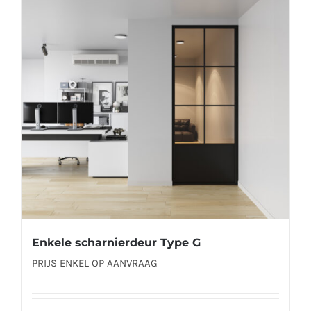
Deze
optie
kan
gekozen
worden
op
de
productpagina
Enkele scharnierdeur Type G
PRIJS ENKEL OP AANVRAAG