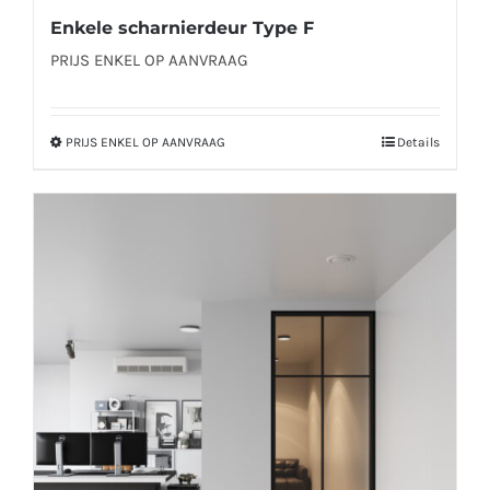
Enkele scharnierdeur Type F
PRIJS ENKEL OP AANVRAAG
PRIJS ENKEL OP AANVRAAG
Details
Dit
product
heeft
meerdere
variaties.
Deze
optie
kan
gekozen
worden
op
de