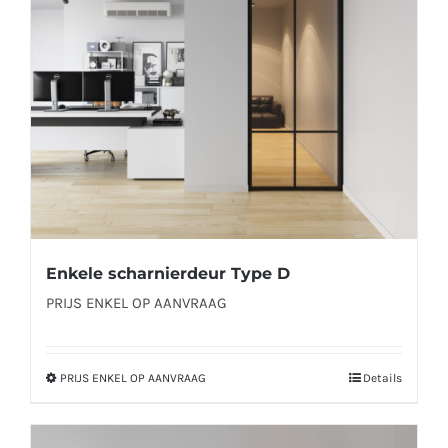
kan
gekozen
worden
op
de
productpagina
Enkele scharnierdeur Type D
PRIJS ENKEL OP AANVRAAG
PRIJS ENKEL OP AANVRAAG
Details
Dit
product
heeft