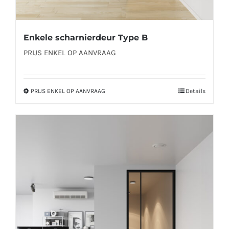
Enkele scharnierdeur Type B
PRIJS ENKEL OP AANVRAAG
PRIJS ENKEL OP AANVRAAG
Details
Dit
product
heeft
meerdere
variaties.
Deze
optie
kan
gekozen
worden