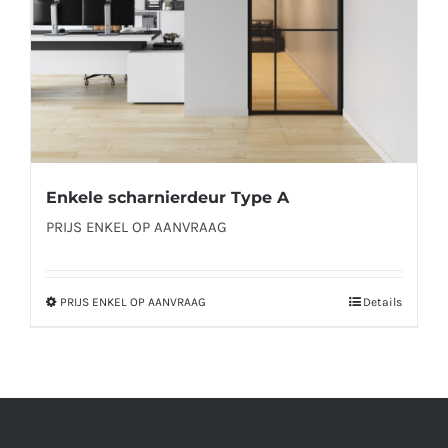
op
de
productpagina
Enkele scharnierdeur Type A
PRIJS ENKEL OP AANVRAAG
PRIJS ENKEL OP AANVRAAG
Details
Dit
product
heeft
meerdere
variaties.
Deze