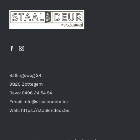
optie
kan
gekozen
worden
op
de
productpagina
Ballingsweg 24 ,
9820 Zottegem
Bavo: 0496 24 54 54
Email: info@staalendeur.be
Web: https://staalendeur.be