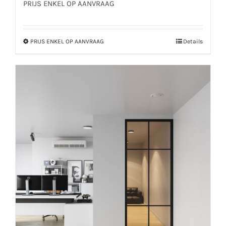
PRIJS ENKEL OP AANVRAAG
PRIJS ENKEL OP AANVRAAG
Details
Dit
product
heeft
meerdere
variaties.
Deze
optie
kan
gekozen
worden
op
de
productpagina