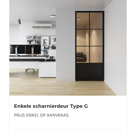
Deze
optie
kan
gekozen
worden
op
de
productpagina
Enkele scharnierdeur Type G
PRIJS ENKEL OP AANVRAAG