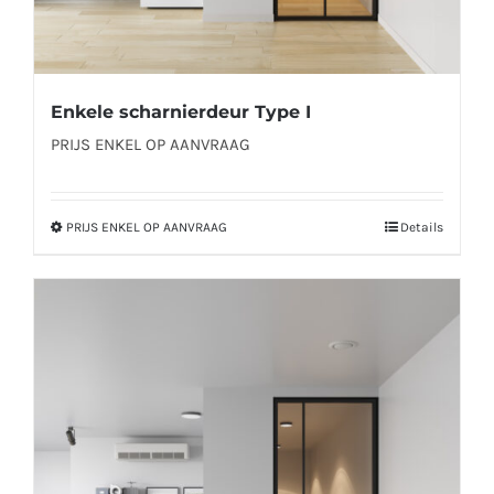
Enkele scharnierdeur Type I
PRIJS ENKEL OP AANVRAAG
PRIJS ENKEL OP AANVRAAG
Details
Dit
product
heeft
meerdere
variaties.
Deze
optie
kan
gekozen