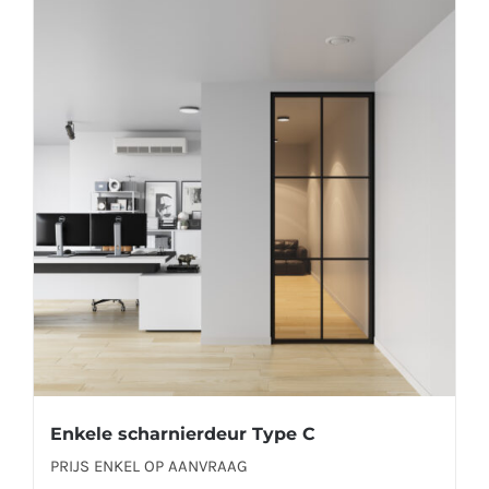
meerdere
variaties.
Deze
optie
kan
gekozen
worden
op
de
productpagina
Enkele scharnierdeur Type C
PRIJS ENKEL OP AANVRAAG