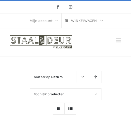
Ga
Facebook
Instagram
naar
inhoud
Mijn account
WINKELWAGEN
Sorteer op
Datum
Toon
32 producten