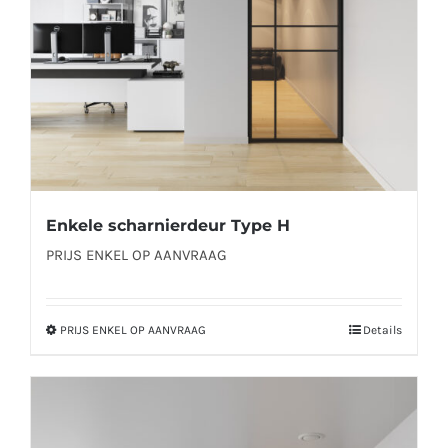
worden
op
de
productpagina
Enkele scharnierdeur Type H
PRIJS ENKEL OP AANVRAAG
PRIJS ENKEL OP AANVRAAG
Details
Dit
product
heeft
meerdere
variaties.