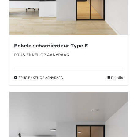
productpagina
Enkele scharnierdeur Type E
PRIJS ENKEL OP AANVRAAG
PRIJS ENKEL OP AANVRAAG
Details
Dit
product
heeft
meerdere
variaties.
Deze
optie