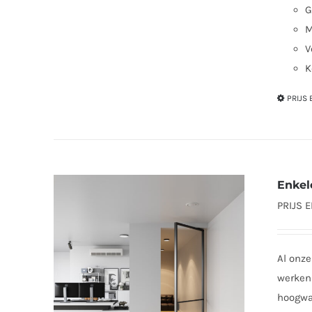
G
M
V
K
PRIJS
Enkel
PRIJS 
Al onze
werken 
hoogwaa