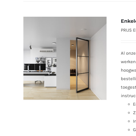
Enkel
PRIJS 
Al onze
werken 
hoogwaa
bestell
toegest
instruc
E
Z
I
G