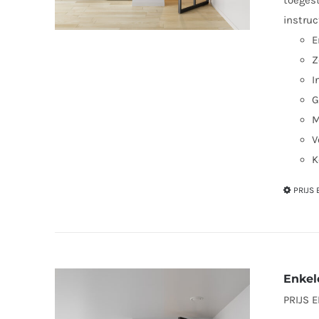
toegest
instruc
E
Z
I
G
M
V
K
PRIJS
Enkel
PRIJS 