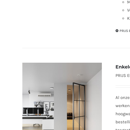
M
V
K
PRIJS
Enkel
PRIJS 
Al onze
werken 
hoogwaa
bestell