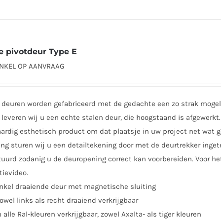
product
heeft
meerdere
variaties.
e pivotdeur Type E
Deze
ENKEL OP AANVRAAG
optie
kan
gekozen
 deuren worden gefabriceerd met de gedachte een zo strak mogeli
worden
leveren wij u een echte stalen deur, die hoogstaand is afgewerkt. 
op
rdig esthetisch product om dat plaatsje in uw project net wat ge
de
ing sturen wij u een detailtekening door met de deurtrekker inge
productpagina
uurd zodanig u de deuropening correct kan voorbereiden. Voor he
tievideo.
nkel draaiende deur met magnetische sluiting
owel links als recht draaiend verkrijgbaar
n alle Ral-kleuren verkrijgbaar, zowel Axalta- als tiger kleuren