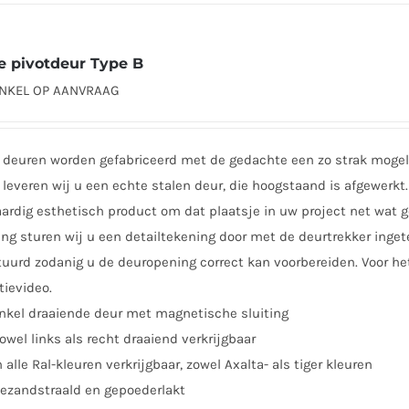
heeft
meerdere
variaties.
e pivotdeur Type B
Deze
ENKEL OP AANVRAAG
optie
kan
gekozen
 deuren worden gefabriceerd met de gedachte een zo strak mogeli
worden
leveren wij u een echte stalen deur, die hoogstaand is afgewerkt. 
op
rdig esthetisch product om dat plaatsje in uw project net wat ge
de
ing sturen wij u een detailtekening door met de deurtrekker inge
productpagina
uurd zodanig u de deuropening correct kan voorbereiden. Voor he
tievideo.
nkel draaiende deur met magnetische sluiting
owel links als recht draaiend verkrijgbaar
n alle Ral-kleuren verkrijgbaar, zowel Axalta- als tiger kleuren
ezandstraald en gepoederlakt