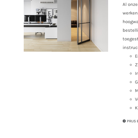
Al onze
werken 
hoogwaa
bestell
toegest
instruc
E
Z
I
G
M
V
K
PRIJS