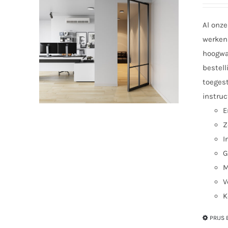
Al onze
werken 
hoogwaa
bestell
toegest
instruc
E
Z
I
G
M
V
K
PRIJS