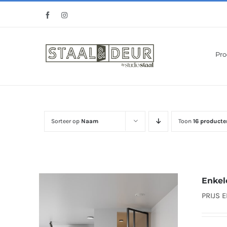
Ga
Facebook
Instagram
naar
inhoud
Pro
Sorteer op
Naam
Toon
16 producte
Enkel
PRIJS 