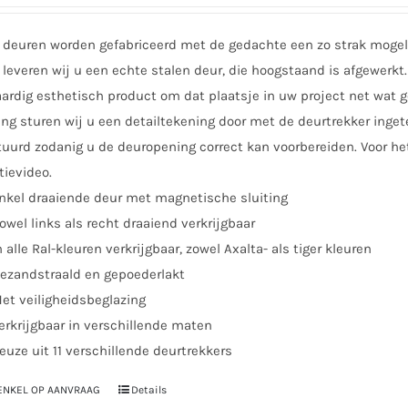
kan
gekozen
 deuren worden gefabriceerd met de gedachte een zo strak mogeli
worden
leveren wij u een echte stalen deur, die hoogstaand is afgewerkt. 
op
rdig esthetisch product om dat plaatsje in uw project net wat ge
de
ing sturen wij u een detailtekening door met de deurtrekker inge
productpagina
uurd zodanig u de deuropening correct kan voorbereiden. Voor he
tievideo.
nkel draaiende deur met magnetische sluiting
owel links als recht draaiend verkrijgbaar
n alle Ral-kleuren verkrijgbaar, zowel Axalta- als tiger kleuren
ezandstraald en gepoederlakt
et veiligheidsbeglazing
erkrijgbaar in verschillende maten
euze uit 11 verschillende deurtrekkers
 ENKEL OP AANVRAAG
Details
Dit