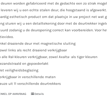
 deuren worden gefabriceerd met de gedachte een zo strak mogeli
leveren wij u een echte stalen deur, die hoogstaand is afgewerkt. 
rdig esthetisch product om dat plaatsje in uw project net wat ge
ing sturen wij u een detailtekening door met de deurtrekker inge
uurd zodanig u de deuropening correct kan voorbereiden. Voor he
tievideo.
nkel draaiende deur met magnetische sluiting
owel links als recht draaiend verkrijgbaar
n alle Ral-kleuren verkrijgbaar, zowel Axalta- als tiger kleuren
ezandstraald en gepoederlakt
et veiligheidsbeglazing
erkrijgbaar in verschillende maten
euze uit 11 verschillende deurtrekkers
 ENKEL OP AANVRAAG
Details
Dit
product