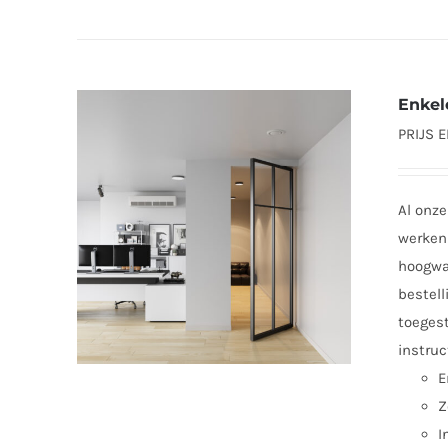
Enkel
PRIJS 
Al onze
werken 
hoogwaa
bestell
toegest
instruc
E
Z
I