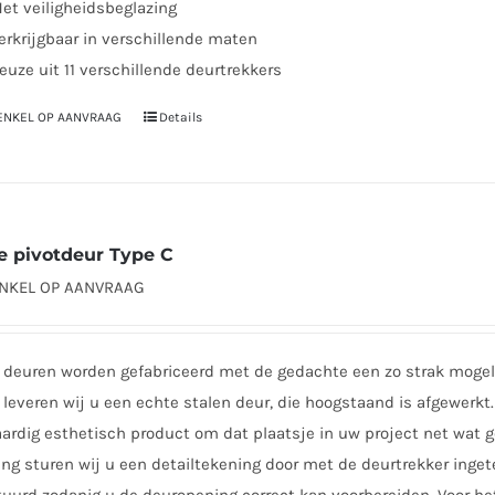
et veiligheidsbeglazing
erkrijgbaar in verschillende maten
euze uit 11 verschillende deurtrekkers
 ENKEL OP AANVRAAG
Details
Dit
product
heeft
meerdere
variaties.
e pivotdeur Type C
Deze
ENKEL OP AANVRAAG
optie
kan
gekozen
 deuren worden gefabriceerd met de gedachte een zo strak mogeli
worden
leveren wij u een echte stalen deur, die hoogstaand is afgewerkt. 
op
rdig esthetisch product om dat plaatsje in uw project net wat ge
de
ing sturen wij u een detailtekening door met de deurtrekker inge
productpagina