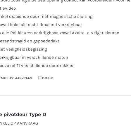
uurd zodanig u de deuropening correct kan voorbereiden. Voor he
tievideo.
nkel draaiende deur met magnetische sluiting
owel links als recht draaiend verkrijgbaar
n alle Ral-kleuren verkrijgbaar, zowel Axalta- als tiger kleuren
ezandstraald en gepoederlakt
et veiligheidsbeglazing
erkrijgbaar in verschillende maten
euze uit 11 verschillende deurtrekkers
 ENKEL OP AANVRAAG
Details
Dit
product
heeft
meerdere
variaties.
e pivotdeur Type D
Deze
ENKEL OP AANVRAAG
optie