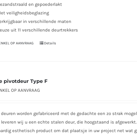
ezandstraald en gepoederlakt
et veiligheidsbeglazing
erkrijgbaar in verschillende maten
euze uit 11 verschillende deurtrekkers
 ENKEL OP AANVRAAG
Details
Dit
product
heeft
meerdere
variaties.
e pivotdeur Type F
Deze
ENKEL OP AANVRAAG
optie
kan
gekozen
 deuren worden gefabriceerd met de gedachte een zo strak mogeli
worden
leveren wij u een echte stalen deur, die hoogstaand is afgewerkt. 
op
rdig esthetisch product om dat plaatsje in uw project net wat ge