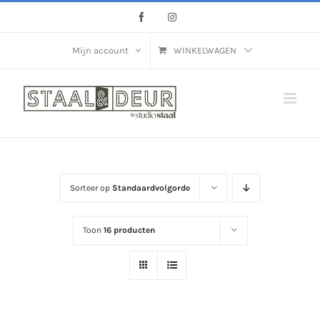
Ga
Facebook
Instagram
naar
inhoud
Mijn account
WINKELWAGEN
Sorteer op
Standaardvolgorde
Toon
16 producten