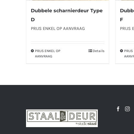
Dubbele scharnierdeur Type
Dubbe
D
F
PRIJS ENKEL OP AANVRAAG
PRIJS 
PRIJS ENKEL OP
Details
PRIJS
Dit
AANVRAAG
AANV
product
heeft
meerdere
variaties.
Deze
optie
kan
gekozen
worden