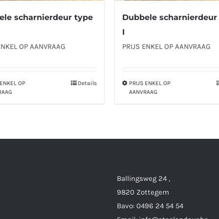
le scharnierdeur type
Dubbele scharnierdeur
I
ENKEL OP AANVRAAG
PRIJS ENKEL OP AANVRAAG
 ENKEL OP
Details
PRIJS ENKEL OP
Dit
Dit
RAAG
AANVRAAG
product
product
heeft
heeft
meerdere
meerdere
variaties.
variaties.
Deze
Deze
optie
optie
Ballingsweg 24 ,
kan
kan
9820 Zottegem
gekozen
gekozen
Bavo: 0496 24 54 54
worden
worden