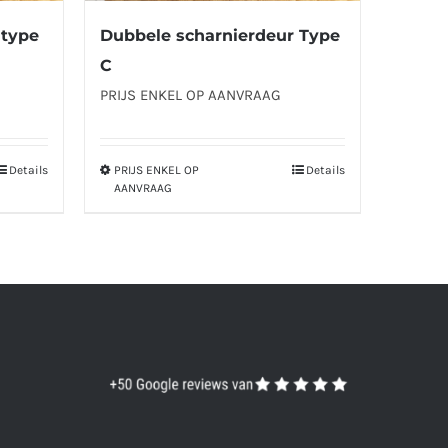
 type
Dubbele scharnierdeur Type
C
PRIJS ENKEL OP AANVRAAG
Details
PRIJS ENKEL OP
Details
Dit
AANVRAAG
product
heeft
meerdere
variaties.
Deze
optie
kan
gekozen
worden