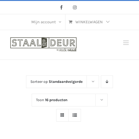
Ga
Facebook
Instagram
naar
inhoud
Mijn account
WINKELWAGEN
Sorteer op
Standaardvolgorde
Toon
16 producten