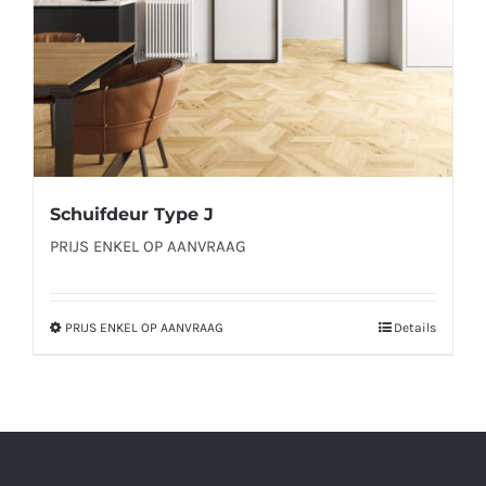
op
de
productpagina
Schuifdeur Type J
PRIJS ENKEL OP AANVRAAG
PRIJS ENKEL OP AANVRAAG
Details
Dit
product
heeft
meerdere
variaties.
Deze