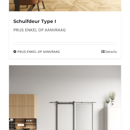
Schuifdeur Type I
PRIJS ENKEL OP AANVRAAG
PRIJS ENKEL OP AANVRAAG
Details
Dit
product
heeft
meerdere
variaties.
Deze
optie
kan
gekozen
worden