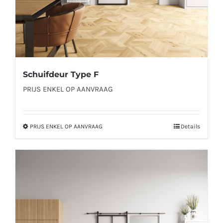
productpagina
Schuifdeur Type F
PRIJS ENKEL OP AANVRAAG
PRIJS ENKEL OP AANVRAAG
Details
Dit
product
heeft
meerdere
variaties.
Deze
optie