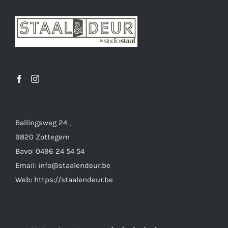
optie
kan
gekozen
worden
op
de
productpagina
Ballingsweg 24 ,
9820 Zottegem
Bavo: 0496 24 54 54
Email: info@staalendeur.be
Web: https://staalendeur.be