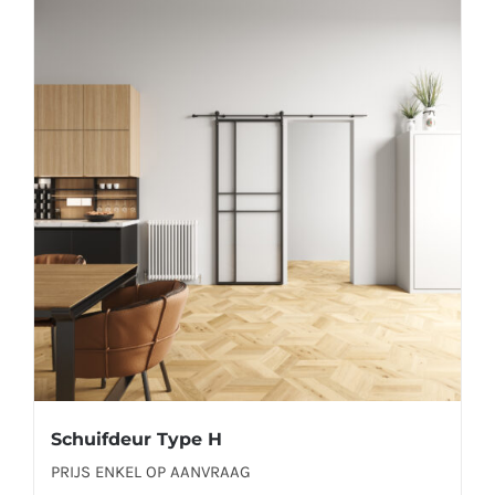
meerdere
variaties.
Deze
optie
kan
gekozen
worden
op
de
productpagina
Schuifdeur Type H
PRIJS ENKEL OP AANVRAAG