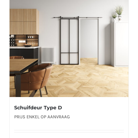
Deze
optie
kan
gekozen
worden
op
de
productpagina
Schuifdeur Type D
PRIJS ENKEL OP AANVRAAG