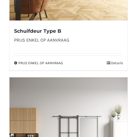
Schuifdeur Type B
PRIJS ENKEL OP AANVRAAG
PRIJS ENKEL OP AANVRAAG
Details
Dit
product
heeft
meerdere
variaties.
Deze
optie
kan
gekozen