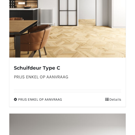
worden
op
de
productpagina
Schuifdeur Type C
PRIJS ENKEL OP AANVRAAG
PRIJS ENKEL OP AANVRAAG
Details
Dit
product
heeft
meerdere
variaties.