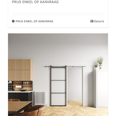
PRIJS ENKEL OP AANVRAAG
PRIJS ENKEL OP AANVRAAG
Details
Dit
product
heeft
meerdere
variaties.
Deze
optie
kan
gekozen
worden
op
de
productpagina