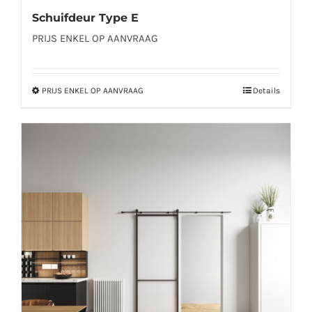
Schuifdeur Type E
PRIJS ENKEL OP AANVRAAG
PRIJS ENKEL OP AANVRAAG
Details
Dit
product
heeft
meerdere
variaties.
Deze
optie
kan
gekozen
worden
op
de