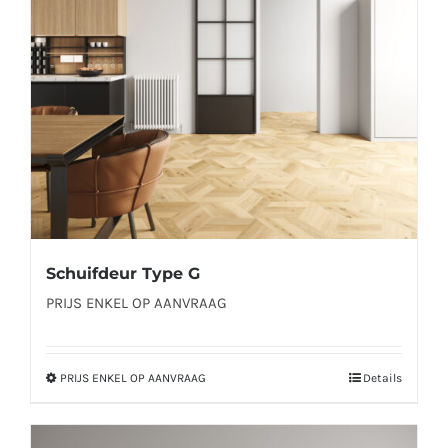
kan
gekozen
worden
op
de
productpagina
Schuifdeur Type G
PRIJS ENKEL OP AANVRAAG
PRIJS ENKEL OP AANVRAAG
Details
Dit
product
heeft